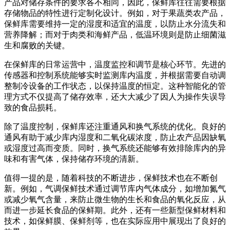
产品对储存条件的要求各不相同，因此，保鲜库往往需要根据
存储物品的特性进行定制化设计。例如，对于果蔬类农产品，
保鲜库需要维持一定的湿度和适宜的温度，以防止水分流失和
营养降解；而对于肉类和海鲜产品，低温环境则是防止细菌滋
生和腐败的关键。
在保鲜库的日常运营中，温度监控和调节是核心环节。先进的
传感器和控制系统能够实时监测库内温度，并根据需要自动调
整制冷设备的工作状态，以保持温度的恒定。这种智能化的管
理方式不仅提高了储存效率，还大大减少了因人为操作失误导
致的食品损耗。
除了温度控制，保鲜库还注重通风和换气系统的优化。良好的
通风有助于减少库内湿度和二氧化碳浓度，防止农产品因缺氧
或湿度过高而变质。同时，换气系统还能够有效排除库内的异
味和有害气体，保持储存环境的清新。
值得一提的是，随着科技的不断进步，保鲜技术也在不断创
新。例如，气调保鲜技术通过调节库内气体成分，如增加氮气
或减少氧气含量，来防止微生物的生长和食品的氧化反应，从
而进一步延长食品的保鲜期。此外，还有一些新型保鲜材料和
技术，如保鲜膜、保鲜剂等，也在实际应用中展现出了良好的