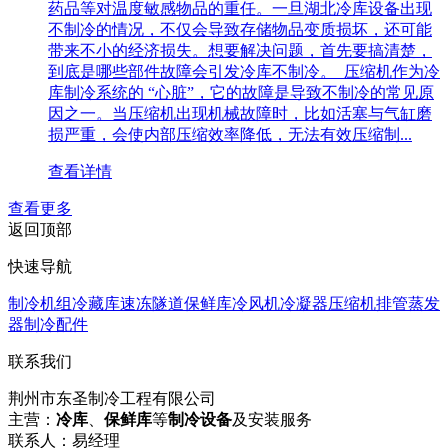
药品等对温度敏感物品的重任。一旦湖北冷库设备出现
不制冷的情况，不仅会导致存储物品变质损坏，还可能
带来不小的经济损失。想要解决问题，首先要搞清楚，
到底是哪些部件故障会引发冷库不制冷。​ 压缩机作为冷
库制冷系统的 “心脏”，它的故障是导致不制冷的常见原
因之一。当压缩机出现机械故障时，比如活塞与气缸磨
损严重，会使内部压缩效率降低，无法有效压缩制...
查看详情
查看更多
返回顶部
快速导航
制冷机组
冷藏库速冻隧道
保鲜库
冷风机
冷凝器
压缩机
排管蒸发
器
制冷配件
联系我们
荆州市东圣制冷工程有限公司
主营：
冷库
、
保鲜库
等
制冷设备
及安装服务
联系人：易经理