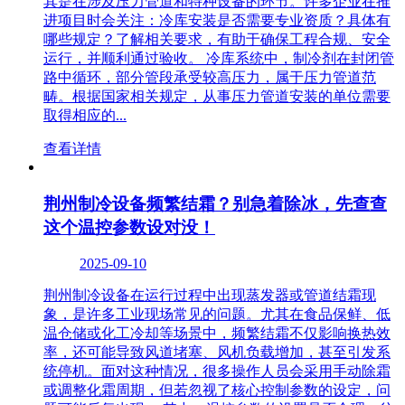
其是在涉及压力管道和特种设备的环节。许多企业在推
进项目时会关注：冷库安装是否需要专业资质？具体有
哪些规定？了解相关要求，有助于确保工程合规、安全
运行，并顺利通过验收。 冷库系统中，制冷剂在封闭管
路中循环，部分管段承受较高压力，属于压力管道范
畴。根据国家相关规定，从事压力管道安装的单位需要
取得相应的...
查看详情
荆州制冷设备频繁结霜？别急着除冰，先查查
这个温控参数设对没！
2025-09-10
荆州制冷设备在运行过程中出现蒸发器或管道结霜现
象，是许多工业现场常见的问题。尤其在食品保鲜、低
温仓储或化工冷却等场景中，频繁结霜不仅影响换热效
率，还可能导致风道堵塞、风机负载增加，甚至引发系
统停机。面对这种情况，很多操作人员会采用手动除霜
或调整化霜周期，但若忽视了核心控制参数的设定，问