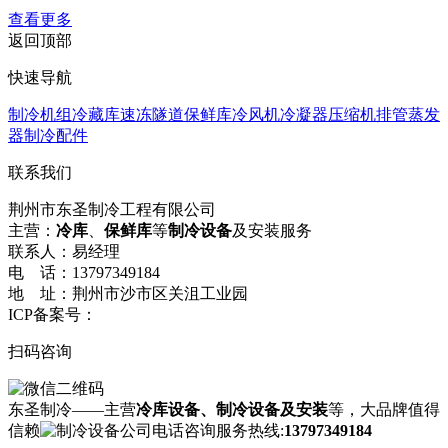
查看更多
返回顶部
快速导航
制冷机组
冷藏库速冻隧道
保鲜库
冷风机
冷凝器
压缩机
排管蒸发
器
制冷配件
联系我们
荆州市东圣制冷工程有限公司
主营：
冷库
、
保鲜库
等
制冷设备
及安装服务
联系人：易经理
电 话：13797349184
地 址：荆州市沙市区关沮工业园
ICP备案号：
鄂ICP备17007064号-1
扫码咨询
东圣制冷——主营
冷库设备、制冷设备及安装
等，大品牌值得
信赖
咨询服务热线:
13797349184