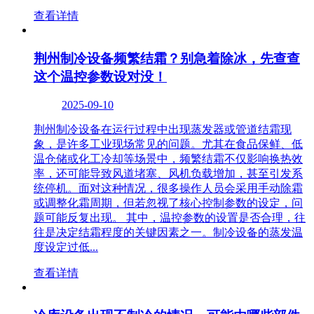
查看详情
荆州制冷设备频繁结霜？别急着除冰，先查查
这个温控参数设对没！
2025-09-10
荆州制冷设备在运行过程中出现蒸发器或管道结霜现
象，是许多工业现场常见的问题。尤其在食品保鲜、低
温仓储或化工冷却等场景中，频繁结霜不仅影响换热效
率，还可能导致风道堵塞、风机负载增加，甚至引发系
统停机。面对这种情况，很多操作人员会采用手动除霜
或调整化霜周期，但若忽视了核心控制参数的设定，问
题可能反复出现。 其中，温控参数的设置是否合理，往
往是决定结霜程度的关键因素之一。制冷设备的蒸发温
度设定过低...
查看详情